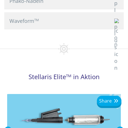
Phako-Nadeln
Waveform
TM
Stellaris Elite
in Aktion
TM
Share