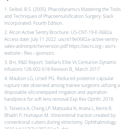
1. Seibel, B.S. (2005). Phacodynamics Mastering the Tools
and Techniques of Phacoemulsification Surgery. Slack
Incorporated. Fourth Edition.
2. Alcon Active Sentry Brochure: US-CNT-19-E-0682a.
Access date: July 11 2022. uscnt19e0682a–active-sentry-
sales-aidnonpitcherversion.pdf https://ascrs.org › ascrs-
website › files › sponsors.
3. B+L R&D Report: Stellaris Elite Vs Centurion Dynamic
Infusions 128-002-618 Revision B_ March 2017.
4. Maubon LG, Ursell PG. Reduced posterior capsular
rupture rate observed among trainee surgeons utilizing a
disposable siliconetipped irrigation and aspiration
handpiece for soft lens removal Exp Rev Ophth. 2018.
5. Teixeira A, Chong LP, Matsuoka N, Arana L, Kerns R,
Bhadri P, Humayun M. Vitreoretinal traction created by
conventional cutters during vitrectomy. Ophthalmology.
2010 Jul;117(7):1387-92.e2. doi: