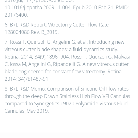
10.1016/j.ophtha.2009.11.004. Epub 2010 Feb 21. PMID:
20176400.
6. B+L R&D Report: Vitrectomy Cutter Flow Rate
128004086 Rev. B_2019.
7. Rossi T, Querzoli G, Angelini G, et al. Introducing new
vitreous cutter blade shapes: a fluid dynamics study.
Retina. 2014; 34(9):1896- 904. Rossi T, Querzoli G, Malvasi
C, Iossa M, Angelini G, Ripandelli G. A new vitreous cutter
blade engineered for constant flow vitrectomy. Retina.
2014; 34(7):1487-91.
8. B+L R&D Memo: Comparison of Silicone Oil Flow rates
through the deep Drawn Stainless High Flow VFI Cannulas
compared to Synergetics 19020 Polyamide Viscous Fluid
Cannulas_May 2019.