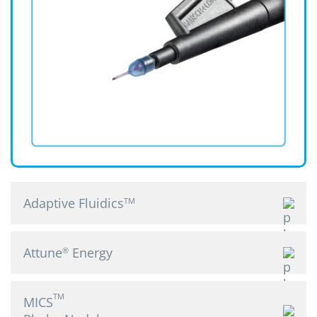
Adaptive Fluidics
TM
Attune
Energy
®
TM
MICS