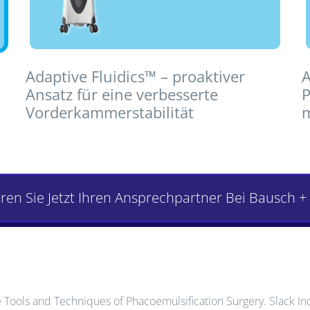
Adaptive Fluidics™ – proaktiver
A
Ansatz für eine verbesserte
P
Vorderkammerstabilität
m
ren Sie Jetzt Ihren Ansprechpartner Bei Bausch 
e Tools and Techniques of Phacoemulsification Surgery. Slack In