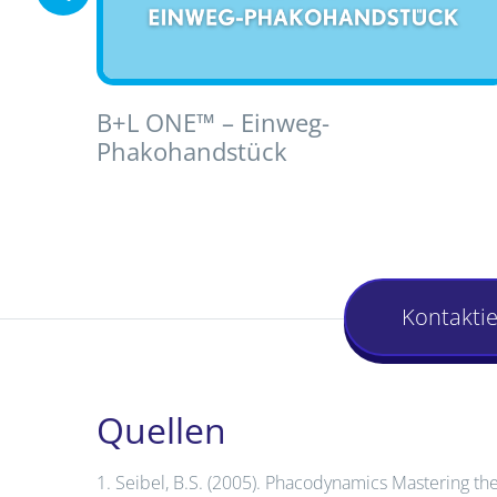
B+L ONE™ – Einweg-
Phakohandstück
Kontaktie
Quellen
1. Seibel, B.S. (2005). Phacodynamics Mastering th