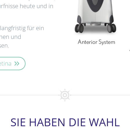
fnisse heute und in
angfristig für ein
onen und
sen.
etina
SIE HABEN DIE WAHL