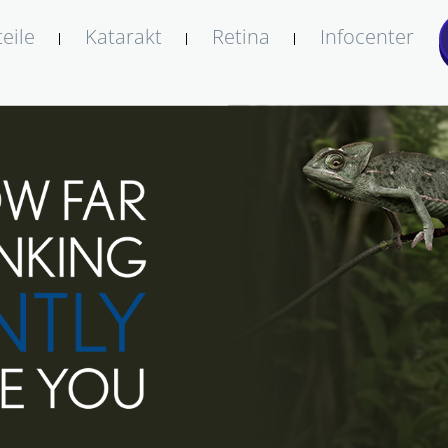
eile
Katarakt
Retina
Infocenter