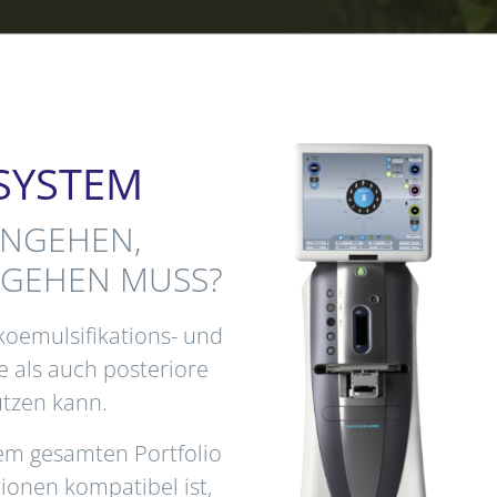
 SYSTEM
INGEHEN,
NGEHEN MUSS?
koemulsifikations- und
e als auch posteriore
ützen kann.
dem gesamten Portfolio
ionen kompatibel ist,