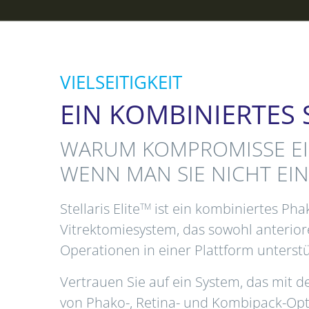
VIELSEITIGKEIT
EIN KOMBINIERTES
WARUM KOMPROMISSE E
WENN MAN SIE NICHT EI
Stellaris Elite
ist ein kombiniertes Pha
TM
Vitrektomiesystem, das sowohl anterior
Operationen in einer Plattform unterst
Vertrauen Sie auf ein System, das mit 
von Phako-, Retina- und Kombipack-Opt