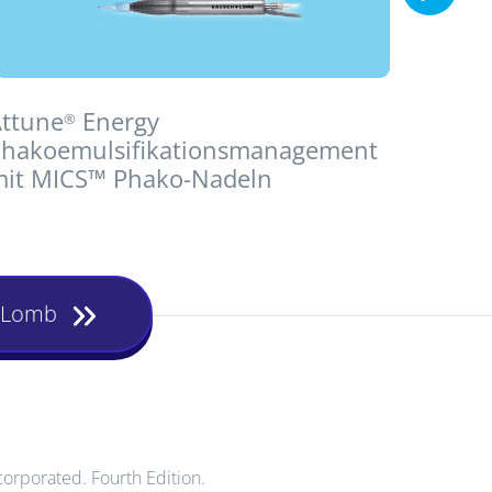
ttune
Energy
BLute
®
hakoemulsifikationsmanagement
it MICS™ Phako-Nadeln
+ Lomb
corporated. Fourth Edition.