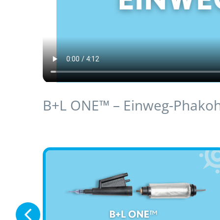
B+L ONE™ – Einweg-Phako
®
®
®
us